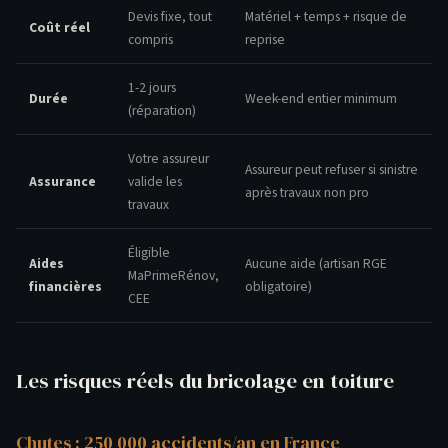
Devis fixe, tout
Matériel + temps + risque de
Coût réel
compris
reprise
1-2 jours
Durée
Week-end entier minimum
(réparation)
Votre assureur
Assureur peut refuser si sinistre
Assurance
valide les
après travaux non pro
travaux
Éligible
Aides
Aucune aide (artisan RGE
MaPrimeRénov,
financières
obligatoire)
CEE
Les risques réels du bricolage en toiture
Chutes : 250 000 accidents/an en France