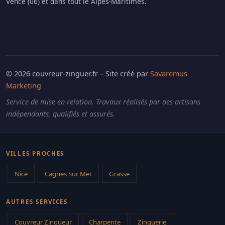
Vence (06) et dans tout le Alpes-Maritimes.
© 2026 couvreur-zinguer.fr – Site créé par
Savaremus
Marketing
Service de mise en relation. Travaux réalisés par des artisans
indépendants, qualifiés et assurés.
VILLES PROCHES
Nice
Cagnes Sur Mer
Grasse
AUTRES SERVICES
Couvreur Zingueur
Charpente
Zinguerie