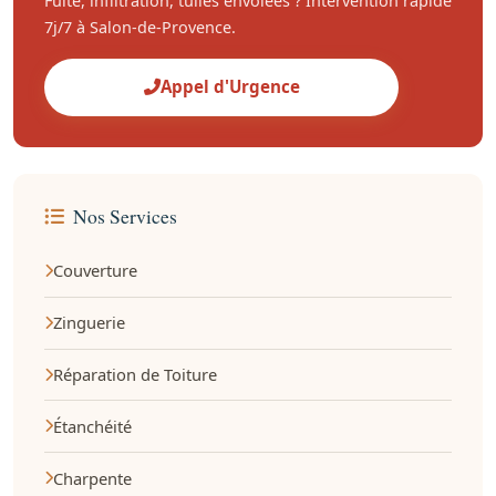
Fuite, infiltration, tuiles envolées ? Intervention rapide
7j/7 à Salon-de-Provence.
Appel d'Urgence
Nos Services
Couverture
Zinguerie
Réparation de Toiture
Étanchéité
Charpente