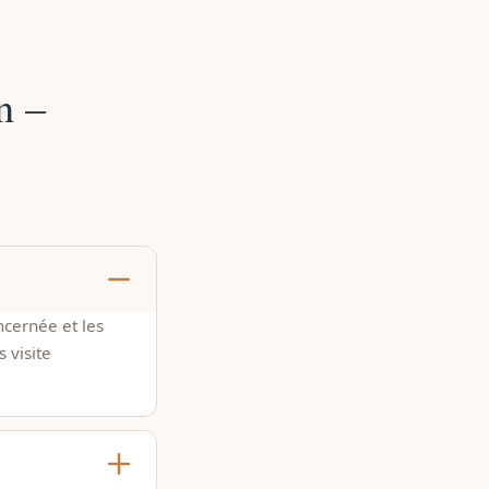
n –
ncernée et les
 visite