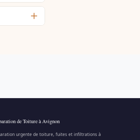
aration de Toiture à Avignon
aration urgente de toiture, fuites et infiltrations à