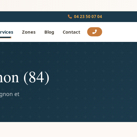
04 23 50 07 04
rvices
Zones
Blog
Contact
non (84)
ignon et