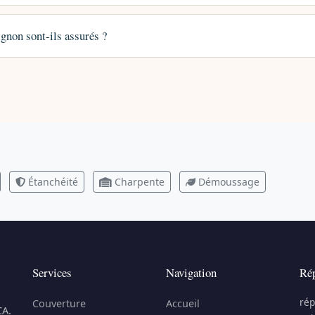
gnon sont-ils assurés ?
Étanchéité
Charpente
Démoussage
Services
Navigation
Rép
rép
Couverture
Accueil
CA.