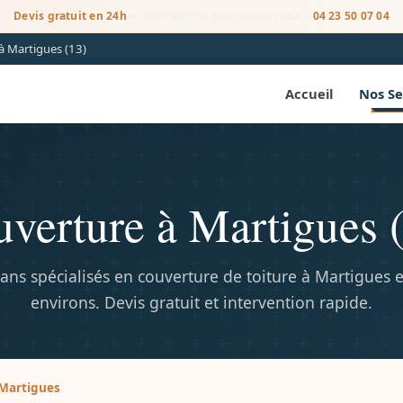
Devis gratuit en 24h
— Intervention dans tout le PACA •
04 23 50 07 04
à Martigues (13)
Accueil
Nos Se
verture à Martigues 
sans spécialisés en couverture de toiture à Martigues e
environs. Devis gratuit et intervention rapide.
Martigues