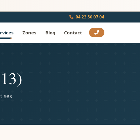
04 23 50 07 04
rvices
Zones
Blog
Contact
(13)
t ses