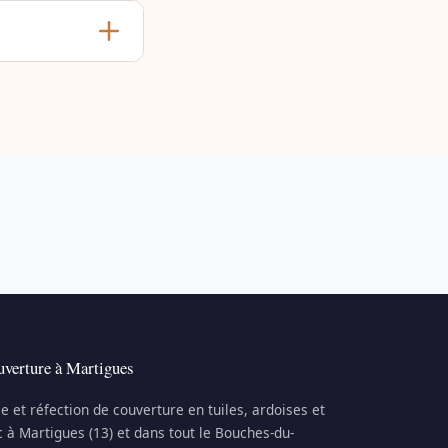
verture à Martigues
e et réfection de couverture en tuiles, ardoises et
c à Martigues (13) et dans tout le Bouches-du-