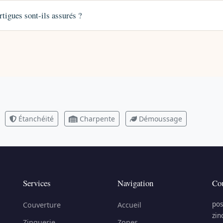
tigues sont-ils assurés ?
Étanchéité
Charpente
Démoussage
Services
Navigation
Cou
pos
Couverture
Accueil
zin
Zinguerie
Zones