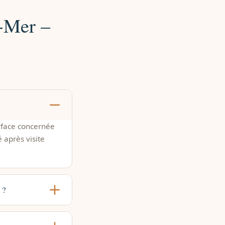
r-Mer –
urface concernée
é après visite
 ?