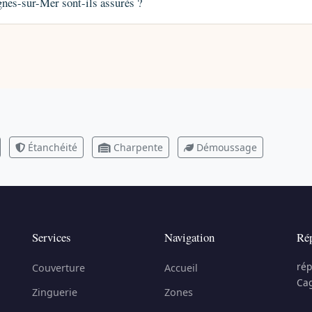
gnes-sur-Mer sont-ils assurés ?
Étanchéité
Charpente
Démoussage
Services
Navigation
Rép
rép
Couverture
Accueil
Cag
Zinguerie
Zones