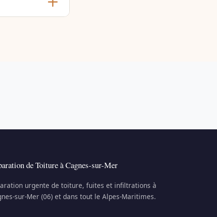
aration de Toiture à Cagnes-sur-Mer
aration urgente de toiture, fuites et infiltrations à
nes-sur-Mer (06) et dans tout le Alpes-Maritimes.