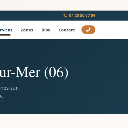
04 23 50 07 04
rvices
Zones
Blog
Contact
sur-Mer (06)
gnes-sur-
e.