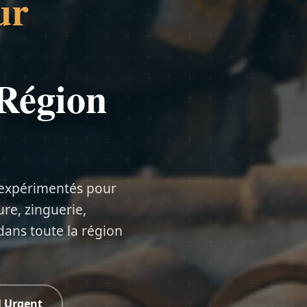
ur
 Région
 expérimentés pour
ure, zinguerie,
dans toute la région
l Urgent